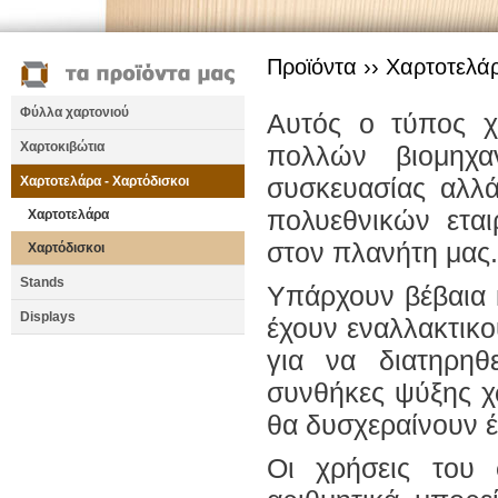
Προϊόντα ››
Χαρτοτελάρ
Φύλλα χαρτονιού
Αυτός ο τύπος χ
Χαρτοκιβώτια
πολλών βιομηχ
συσκευασίας αλλ
Χαρτοτελάρα - Χαρτόδισκοι
πολυεθνικών ετα
Χαρτοτελάρα
στον πλανήτη μας.
Χαρτόδισκοι
Stands
Υπάρχουν βέβαια 
Displays
έχουν εναλλακτικ
για να διατηρηθ
συνθήκες ψύξης χ
θα δυσχεραίνουν έ
Οι χρήσεις του 