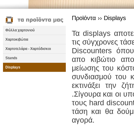
Προϊόντα ››
Displays
Φύλλα χαρτονιού
Τα displays αποτ
Χαρτοκιβώτια
τις σύγχρονες τάσ
Discounters όπο
Χαρτοτελάρα - Χαρτόδισκοι
απο κιβώτιο απο
Stands
μείωσης του κόστ
Displays
συνδιασμού του κ
εκτινάξει την ζή
.Σίγουρα και οι υ
τους hard discoun
τάση και θα δούμ
αγορά.